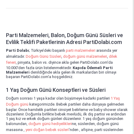
Parti Malzemeleri, Balon, Doğum Günü Süsleri ve
Evlilik Teklifi Paketlerinin Adresi PartiDolabi.com
Parti Dolabı
; Türkiye’deki başarılı
parti malzemeleri
arasında yer
almaktadır.
Doğum Günü Süsleri
,
doğum günü malzemeleri
,
dilek
feneri
, pinyata, balon vs. diyince akla gelen PartiDolabi.com'da
10.000'den fazla ürün listelenmektedir.
Kapıda Ödemeli Parti
Malzemeleri
denildiğinde akla gelen ilk markalardan biri olmayı
başaran PartiDolabi.com'a hoşgeldiniz.
1 Yaş Doğum Günü Konseptleri ve Süsleri
Doğum sonrası 1 yaşa kadar olan büyümeye kadarki partileri
1 Yaş
Doğum günü
kategorimizde. Bebek partileri daha dünyaya gelmeden
başlar. Önce hamilelik partileri cinsiyet belirleme ve baby shower olarak
düzenlenir. Doğumla birlikte bebek mevlüdü, ilk diş partisi ve ardından
1 yaş kız ve erkek doğum günleri düzenlenir. 1 yaş doğum gününden
balonundan,
doğum günü hediyelikleri
ne, süslerden, doğum günü
masasına ,
yeni doğan bebek süsleri
'nden , afişine, parti süslerinden