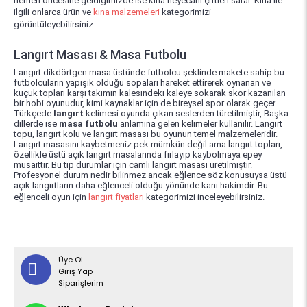
hemen öncesine geldiğimizde ise kına heyecanı çiftleri sarar. Kına ile
ilgili onlarca ürün ve
kına malzemeleri
kategorimizi
görüntüleyebilirsiniz.
Langırt Masası & Masa Futbolu
Langırt dikdörtgen masa üstünde futbolcu şeklinde makete sahip bu
futbolcuların yapışık olduğu sopaları hareket ettirerek oynanan ve
küçük topları karşı takımın kalesindeki kaleye sokarak skor kazanılan
bir hobi oyunudur, kimi kaynaklar için de bireysel spor olarak geçer.
Türkçede
langırt
kelimesi oyunda çıkan seslerden türetilmiştir, Başka
dillerde ise
masa futbolu
anlamına gelen kelimeler kullanılır. Langırt
topu, langırt kolu ve langırt masası bu oyunun temel malzemeleridir.
Langırt masasını kaybetmeniz pek mümkün değil ama langırt topları,
özellikle üstü açık langırt masalarında fırlayıp kaybolmaya epey
müsaittir. Bu tip durumlar için camlı langırt masası üretilmiştir.
Profesyonel durum nedir bilinmez ancak eğlence söz konusuysa üstü
açık langırtların daha eğlenceli olduğu yönünde kanı hakimdir. Bu
eğlenceli oyun için
langırt fiyatları
kategorimizi inceleyebilirsiniz.
Üye Ol
Giriş Yap
Siparişlerim