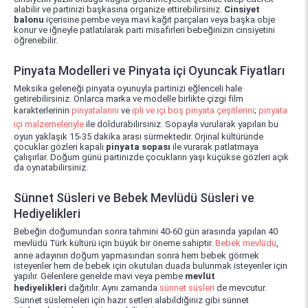
alabilir ve partinizi başkasına organize ettirebilirsiniz.
Cinsiyet
balonu
içerisine pembe veya mavi kağıt parçaları veya başka obje
konur ve iğneyle patlatılarak parti misafirleri bebeğinizin cinsiyetini
öğrenebilir.
Pinyata Modelleri ve Pinyata içi Oyuncak Fiyatları
Meksika geleneği pinyata oyunuyla partinizi eğlenceli hale
getirebilirsiniz. Onlarca marka ve modelle birlikte çizgi film
karakterlerinin
pinyatalarını
ve
ipli ve içi boş pinyata çeşitlerini
;
pinyata
içi malzemeleriyle
ile doldurabilirsiniz. Sopayla vurularak yapılan bu
oyun yaklaşık 15-35 dakika arası sürmektedir. Orjinal kültüründe
çocuklar gözleri kapalı
pinyata sopası
ile vurarak patlatmaya
çalışırlar. Doğum günü partinizde çocukların yaşı küçükse gözleri açık
da oynatabilirsiniz.
Sünnet Süsleri ve Bebek Mevlüdü Süsleri ve
Hediyelikleri
Bebeğin doğumundan sonra tahmini 40-60 gün arasında yapılan 40
mevlüdü Türk kültürü için büyük bir öneme sahiptir.
Bebek mevlüdü
,
anne adayının doğum yapmasından sonra hem bebek görmek
isteyenler hem de bebek için okutulan duada bulunmak isteyenler için
yapılır. Gelenlere genelde mavi veya pembe
mevlüt
hediyelikleri
dağıtılır. Aynı zamanda
sünnet süsleri
de mevcutur.
Sünnet süslemeleri için hazır setleri alabildiğiniz gibi sünnet