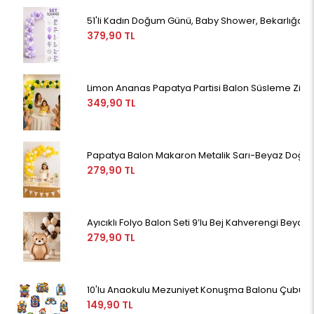
51'li Kadın Doğum Günü, Baby Shower, Bekarlığa Ve
379,90 TL
Limon Ananas Papatya Partisi Balon Süsleme Zinci
349,90 TL
Papatya Balon Makaron Metalik Sarı-Beyaz Doğum 
279,90 TL
Ayıcıklı Folyo Balon Seti 9’lu Bej Kahverengi Be
279,90 TL
10'lu Anaokulu Mezuniyet Konuşma Balonu Çubuklar
149,90 TL