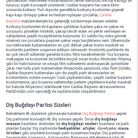
çıkmaktadır. Halloween Kutlamalarının temel sembolü ise bal kabağı ve
turuncu siyah konseptli ürünlerdir. Cadılar bayramı her sene Ekim
sonunda kutlanır. Yurt dışında genellikle korkunç kostümler giyerek
kapı kapı dolaşıp şeker ve hediye toplayan çocuklar,
Cadılar
Bayramı
malzemeleriyle bu geleneği sürdürmeye devam ederler.
Korkunç kostümleri ile kapılarını çaldıkları kişilere şaka mı şeker mi
sorusunu yönelten minikler, şakayı tercih eden ve şeker vermeyen ev
sahiplerine çeşitli muzipliklerde bulunurlar. Ev sahibi hiç riske girmek
istemez ise çocuklara peşinen şeker veya harçlıklarını verir. Ülkemizde
ise Halloween kutlamalarının en çok dikkat çeken kısmı maskeli ve
kostümlü partilerin organize ediliyor olmasıdır. Kostümlü partilerde de
en çok tercih edilenler genelde korku filmi karakterleridir. Yüz boyama
makyajları ve kostümler ile birlikte birçok insan korku filminden fırlamış
gibi bir hale bürünür ve ortaya film sahnelerini aratmayacak görüntüler
çıkar. Her türlü parti malzemeleri ihtiyacında yanınızda olan Parti Dolabı,
Cadılar Bayramı kutlamaları için de çeşitli parti aksesuarları ve
kostümlerini sizlere sunuyor. Cadı şapkalarından, çeşitli cadılar bayramı
kostümlerine, yüz boyama setlerinden pelerin çeşitlerine kadar maskeli
bir baloda ihtiyacınız olabilecek tüm Cadılar Bayramı aksesuarlarına
PartiDolabi.com ayrıcalığı ile sayfamızdan ulaşabilirsiniz
Diş Buğdayı Partisi Süsleri
Bebeklerin ilk dişlerinin çıkmasıyla beraber
Diş Buğdayı Partisi
yapılır.
Diş partisinin konsepti ilk diş sonrası yapılır. Önce
diş buğdayı
masası
hazırlanır. Ardından da
diş buğdayı süsleri
hazırlanır ve parti
planları başlar. Diş partisinde
hediyelikler
,
afişler
, davetiyeler,
masa
örtüleri
gibi ürünlerle konsept parti süslemesi başlar. Diş partisinin
öncesinden sonrasına , balonundan flamasına etiketlerine kadar ilk