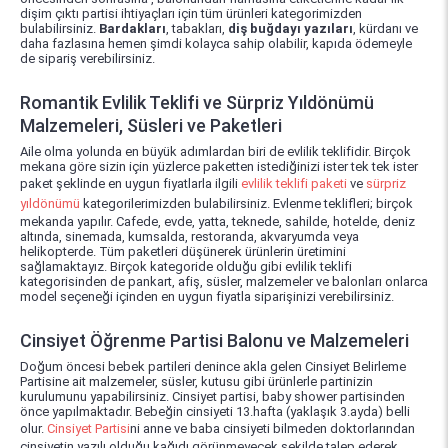
dişim çıktı partisi ihtiyaçları için tüm ürünleri kategorimizden
bulabilirsiniz.
Bardakları
, tabakları,
diş buğdayı yazıları
, kürdanı ve
daha fazlasına hemen şimdi kolayca sahip olabilir, kapıda ödemeyle
de sipariş verebilirsiniz.
Romantik Evlilik Teklifi ve Sürpriz Yıldönümü
Malzemeleri, Süsleri ve Paketleri
Aile olma yolunda en büyük adımlardan biri de evlilik teklifidir. Birçok
mekana göre sizin için yüzlerce paketten istediğinizi ister tek tek ister
paket şeklinde en uygun fiyatlarla ilgili
evlilik teklifi paketi
ve
sürpriz
yıldönümü
kategorilerimizden bulabilirsiniz. Evlenme teklifleri; birçok
mekanda yapılır. Cafede, evde, yatta, teknede, sahilde, hotelde, deniz
altında, sinemada, kumsalda, restoranda, akvaryumda veya
helikopterde. Tüm paketleri düşünerek ürünlerin üretimini
sağlamaktayız. Birçok kategoride olduğu gibi evlilik teklifi
kategorisinden de pankart, afiş, süsler, malzemeler ve balonları onlarca
model seçeneği içinden en uygun fiyatla siparişinizi verebilirsiniz.
Cinsiyet Öğrenme Partisi Balonu ve Malzemeleri
Doğum öncesi bebek partileri denince akla gelen Cinsiyet Belirleme
Partisine ait malzemeler, süsler, kutusu gibi ürünlerle partinizin
kurulumunu yapabilirsiniz. Cinsiyet partisi, baby shower partisinden
önce yapılmaktadır. Bebeğin cinsiyeti 13.hafta (yaklaşık 3.ayda) belli
olur.
Cinsiyet Partisi
ni anne ve baba cinsiyeti bilmeden doktorlarından
cinsiyetin yazılı olduğu kağıdı görünmeyecek şekilde talep ederek