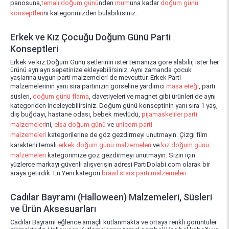
panosuna,
temalı doğum günü
nden
mum
una kadar
doğum günü
konseptleri
ni kategorimizden bulabilirsiniz.
Erkek ve Kız Çocuğu Doğum Günü Parti
Konseptleri
Erkek ve kız Doğum Günü setlerinin ister temanıza göre alabilir, ister her
ürünü ayrı ayrı sepetinize ekleyebilirsiniz. Aynı zamanda çocuk
yaşlarına uygun parti malzemeleri de mevcuttur. Erkek Parti
malzemelerinin yanı sıra partinizin görseline yardımcı
masa eteği
, parti
süsleri,
doğum günü flama
, davetiyeleri ve magnet gibi ürünleri de aynı
kategoriden inceleyebilirsiniz. Doğum günü konseptinin yanı sıra 1 yaş,
diş buğdayı, hastane odası, bebek mevlüdü,
pijamaskeliler parti
malzemeleri
ni,
elsa doğum günü
ve
unicorn parti
malzemeleri
kategorilerine de göz gezdirmeyi unutmayın. Çizgi film
karakterli temalı
erkek doğum günü malzemeleri
ve
kız doğum günü
malzemeleri
kategorimize göz gezdirmeyi unutmayın. Sizin için
yüzlerce markayı güvenli alışverişin adresi PartiDolabi.com olarak bir
araya getirdik. En Yeni kategori
brawl stars parti malzemeleri
Cadılar Bayramı (Halloween) Malzemeleri, Süsleri
ve Ürün Aksesuarları
Cadılar Bayramı eğlence amaçlı kutlanmakta ve ortaya renkli görüntüler