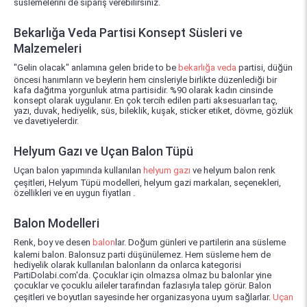
süslemelerini de sipariş verebilirsiniz.
Bekarlığa Veda Partisi Konsept Süsleri ve
Malzemeleri
"Gelin olacak" anlamına gelen bride to be
bekarlığa veda
partisi, düğün
öncesi hanımların ve beylerin hem cinsleriyle birlikte düzenlediği bir
kafa dağıtma yorgunluk atma partisidir. %90 olarak kadın cinsinde
konsept olarak uygulanır. En çok tercih edilen parti aksesuarları taç,
yazı, duvak, hediyelik, süs, bileklik, kuşak, sticker etiket, dövme, gözlük
ve davetiyelerdir.
Helyum Gazı ve Uçan Balon Tüpü
Uçan balon yapımında kullanılan
helyum gazı
ve helyum balon renk
çeşitleri, Helyum Tüpü modelleri, helyum gazi markaları, seçenekleri,
özellikleri ve en uygun fiyatları .
Balon Modelleri
Renk, boy ve desen
balon
lar. Doğum günleri ve partilerin ana süsleme
kalemi balon. Balonsuz parti düşünülemez. Hem süsleme hem de
hediyelik olarak kullanılan balonların da onlarca kategorisi
PartiDolabi.com'da. Çocuklar için olmazsa olmaz bu balonlar yine
çocuklar ve çocuklu aileler tarafından fazlasıyla talep görür. Balon
çeşitleri ve boyutları sayesinde her organizasyona uyum sağlarlar.
Uçan