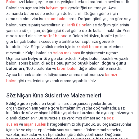
Balon
özel kılan şey ise çocuk yetişkin herkes tarafından sevilmesidir.
Balonların uçması için
helyum gazı
gerektiğini unutmayın. Aynı
zamanda balon süslemeler için de kullanılır. Doğum günleri için
olmazsa olmazlar ise
rakam balon
lardır. Doğum günü yaşına göre sayı
balonunuzu sipariş verebilirsiniz.
Harfli Balon
lar ise doğum günlerinin
yanı sıra söz, nişan, düğün gibi özel günlerde de kullanılmaktadır. Yeni
moda trend olan ise
şeffaf balon
dur. Balon içi tüyleri, konfeti pulları
gibi bir çok balon aksesuarıyla birlikte konseptinize görsellik
katabilirsiniz. Sürpriz süslemeler için ise
kalpli balon
modellerimiz
mevcuttur. Kalpli balonları
balon makinası
ile şişirirseniz uçmaz.
Uçması için
helyum tüp
gerekmektedir. Folyo balon, baskılı ve yazılı
balon, sosis balon, dilek balonu, jumbo büyük balon,
doğum günü
balonları
, 100lü balonlar ve
krom balon
diğer alternatiflerimizdir.
Ayrıca bir renk aratmak istiyorsanız arama motorumuza
kırmızı
balon
gibi renklerinizi yazarak arama yapabilirsiniz.
Söz Nişan Kına Süsleri ve Malzemeleri
Evliliğe giden yolda en keyifli anlarda organizasyonlardır, bu
organizasyonların yerine göre bir takım ihtiyaçlar doğmaktadır. Bazı
kültürlerde söz ve nişan birlikte yapılırken bazılarında ayrı organizasyon
olarak düzenlenir. Bu süreçte size yardımcı olması adına
söz
süsleri
ve
nişan süsleri
kategorilerimizi oluşturduk. Bu organizasyonlar
için söz ve nişan tepsilerinin yanı sıra masa süsleme malzemeleri,
vazolar, makaslar ve ev tipi süsleri görüntüleyebilirsiniz. Düğünün